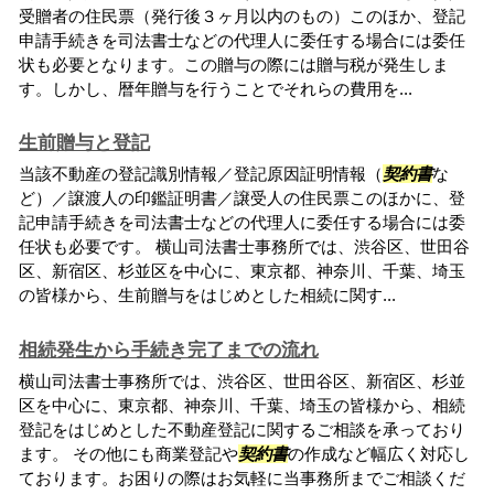
受贈者の住民票（発行後３ヶ月以内のもの）このほか、登記
申請手続きを司法書士などの代理人に委任する場合には委任
状も必要となります。この贈与の際には贈与税が発生しま
す。しかし、暦年贈与を行うことでそれらの費用を...
生前贈与と登記
当該不動産の登記識別情報／登記原因証明情報（
契約書
な
ど）／譲渡人の印鑑証明書／譲受人の住民票このほかに、登
記申請手続きを司法書士などの代理人に委任する場合には委
任状も必要です。 横山司法書士事務所では、渋谷区、世田谷
区、新宿区、杉並区を中心に、東京都、神奈川、千葉、埼玉
の皆様から、生前贈与をはじめとした相続に関す...
相続発生から手続き完了までの流れ
横山司法書士事務所では、渋谷区、世田谷区、新宿区、杉並
区を中心に、東京都、神奈川、千葉、埼玉の皆様から、相続
登記をはじめとした不動産登記に関するご相談を承っており
ます。 その他にも商業登記や
契約書
の作成など幅広く対応し
ております。お困りの際はお気軽に当事務所までご相談くだ