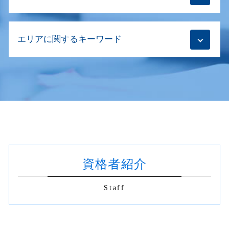
相続放棄手続き 司法書士
不動産 所有権移転登記
会社 商号変更 手続き
相続登記 必要書類 法務局 委任状
抵当権 設定 登記
本店移転登記 必要書類
m&a 必要書類
生前贈与登記 死後に登記申請
根抵当権 抹消登記 必要書類
会社設立登記 実印
エリアに関するキーワード
契約書の作成 印紙
相続登記 遺産分割協議書 書き方
建物新築 保存登記
商業登記
不動産 名義変更 必要書類
相続登記とは
抹消登記 物件の表示
清算結了登記
商取引 契約書 作成
生前贈与 司法書士
不動産 名義変更 世田谷区
不動産登記
商号変更 手続
相続 契約書
相続登記 代理人
不動産登記 渋谷区
住所変更 登記
商業登記 不動産登記 違い
契約書 書き方
相続登記 売却
商業登記 世田谷区
根抵当権 抹消登記 費用
商業登記 義務
契約書 電子化
相続登記 義務化 いつから
不動産 名義変更 新宿区
不動産売買 仲介 流れ
会社設立登記 流れ
業務委託契約書 リーガルチェック
相続登記 委任状
契約書 作成 渋谷区 司法書士
抹消登記 費用 抵当権
商号変更 登記
契約書 書き方 見本
相続登記 電子申請
抹消登記 杉並区
抹消登記
本店移転登記
売買契約書 リーガルチェック
相続登記 どこで
相続登記 新宿区
抹消登記 誰が
商取引 契約書 印紙
相続登記義務化 司法書士
資格者紹介
不動産登記 新宿区
氏名変更 登記
商取引 契約書
相続登記 義務化 罰則
商業登記 渋谷区
建物区分登記
契約書の作成 金額
相続 司法書士
相続 世田谷区
転抵当権 抹消登記
Staff
契約書の作成 意味
抹消登記 渋谷区
賃借権 抹消登記 必要書類
契約書の作成 依頼
建物新築 登記 新宿区
抹消登記 代理
社名変更 既存契約書
契約書 チェック 杉並区
抹消登記 どれくらい