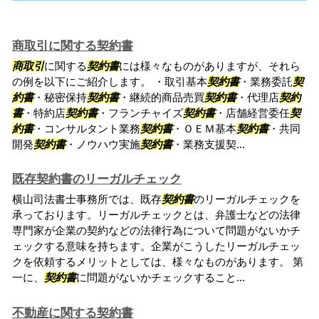
商取引に関する契約書
商取引
に関する
契約書
には様々なものがありますが、それら
の例を以下にご紹介します。 ・取引基本
契約書
・業務委託
契
約書
・秘密保持
契約書
・継続的商品売買
契約書
・代理店
契約
書
・特約店
契約書
・フランチャイズ
契約書
・店舗経営委任
契
約書
・コンサルタント業務
契約書
・ＯＥＭ基本
契約書
・共同
開発
契約書
・ノウハウ実施
契約書
・業務支援契...
既存契約書のリーガルチェック
横山司法書士事務所では、既存
契約書
のリーガルチェックを
承っております。リーガルチェックとは、弁護士などの法律
専門家が企業の契約などの法律行為について問題がないかチ
ェックする意味を持ちます。企業がこうしたリーガルチェッ
クを依頼するメリットとしては、様々なものがあります。 第
一に、
契約書
に問題がないかチェックすること...
不動産に関する契約書