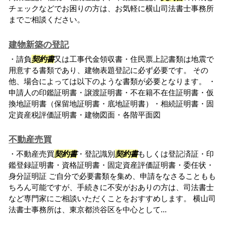
チェックなどでお困りの方は、お気軽に横山司法書士事務所
までご相談ください。
建物新築の登記
・請負
契約書
又は工事代金領収書・住民票上記書類は地震で
用意する書類であり、建物表題登記に必ず必要です。 その
他、場合によっては以下のような書類が必要となります。 ・
申請人の印鑑証明書・譲渡証明書・不在籍不在住証明書・仮
換地証明書（保留地証明書・底地証明書）・相続証明書・固
定資産税評価証明書・建物図面・各階平面図
不動産売買
・不動産売買
契約書
・登記識別
契約書
もしくは登記済証・印
鑑登録証明書・資格証明書・固定資産評価証明書・委任状・
身分証明証 ご自分で必要書類を集め、申請をなさることもも
ちろん可能ですが、手続きに不安がおありの方は、司法書士
など専門家にご相談いただくことをおすすめします。 横山司
法書士事務所は、東京都渋谷区を中心として...