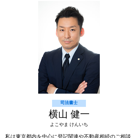
契約書 印紙 不要
相続 渋谷区
m&a 契約書
相続登記 杉並区
契約書のチェック 法務
建物新築 登記 杉並区
契約書 作成
契約書 チェック 渋谷区
契約書 作成 杉並区
建物新築 登記 渋谷区 司法書士
商業登記 杉並区
司法書士
横山 健一
よこやま けんいち
私は東京都内を中心に登記関連や不動産相続のご相談