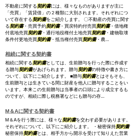
不動産に関する
契約書
には、様々なものがありますが主に
「売買」「賃貸借」の２種類に大別されます。それぞれにつ
いて存在する
契約書
をご紹介します。 〇不動産の売買に関す
る
契約書
・売買予約
契約書
・買戻特約付売買
契約書
・借地権
付底地売買
契約書
・通行地役権付土地売買
契約書
・建物取壊
条件付更地売買
契約書
・抵当権付売買
契約書
・農...
相続に関する契約書
相続に関する
契約書
としては、生前贈与を行った際に作成す
る贈与
契約書
があげられます。贈与
契約書
の特徴や書き方に
ついて、以下にご紹介します。 ■贈与
契約書
とはそもそも、
生前贈与とは生きている間に財産を他人に贈与することをい
います。本来この生前贈与は当事者の口頭により成立するも
のですが、相続に際し税務署などにも贈与の存...
M＆Aに関する契約書
M＆Aを行う際には、様々な
契約書
を交わす必要があります。
それぞれについて、以下にご紹介します。 ・秘密保持
契約書
秘密保持
契約書
とは、相手方から開示を受けて知りえた営業