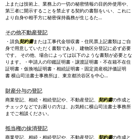
上または技術上、業務上の一切の秘密情報の目的外使用や、
第三者に開示することを禁止する契約の書類をいい、これに
より自身や相手方に秘密保持義務が生じるた...
その他不動産登記
・請負
契約書
または工事代金領収書・住民票上記書類はご自
身で用意していただく書類であり、建物区分登記に必ず必要
です。 その他、場合によっては以下のような書類が必要とな
ります。・申請人の印鑑証明書・譲渡証明書・不在籍不在住
証明書・仮換地証明書・相続証明書・固定資産税評価証明
書 横山司法書士事務所は、東京都渋谷区を中心...
財産分与の登記
商業登記、相続・相続登記や、不動産登記、
契約書
の作成と
チェックなどでお困りの方は、お気軽に横山司法書士事務所
までご相談ください。
抵当権の抹消登記
商業登記、相続・相続登記や、不動産登記、
契約書
の作成と