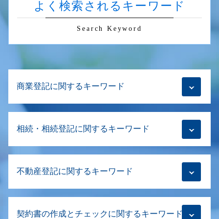
よく検索されるキーワード
Search Keyword
商業登記に関するキーワード
合併 登記
相続・相続登記に関するキーワード
会社設立登記 方法
解散登記 司法書士
合同会社 本店移転登記 必要書類
相続放棄 あとから
会社設立登記 期間
不動産登記に関するキーワード
生前贈与とは 土地
会社設立登記 期限
相続放棄手続き 生前
商業登記 司法書士
相続登記 代理人 親族
不動産売買 流れ 司法書士
移行登記とは
相続登記
契約書の作成とチェックに関するキーワード
不動産売買 代理人
資本金 変更