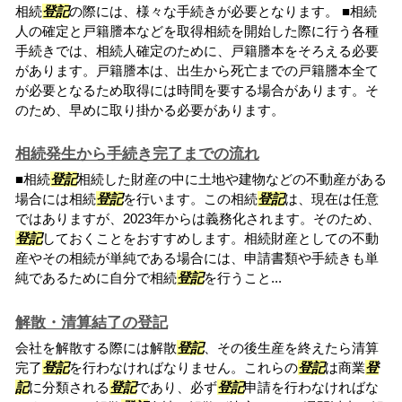
相続
登記
の際には、様々な手続きが必要となります。 ■相続
人の確定と戸籍謄本などを取得相続を開始した際に行う各種
手続きでは、相続人確定のために、戸籍謄本をそろえる必要
があります。戸籍謄本は、出生から死亡までの戸籍謄本全て
が必要となるため取得には時間を要する場合があります。そ
のため、早めに取り掛かる必要があります。
相続発生から手続き完了までの流れ
■相続
登記
相続した財産の中に土地や建物などの不動産がある
場合には相続
登記
を行います。この相続
登記
は、現在は任意
ではありますが、2023年からは義務化されます。そのため、
登記
しておくことをおすすめします。相続財産としての不動
産やその相続が単純である場合には、申請書類や手続きも単
純であるために自分で相続
登記
を行うこと...
解散・清算結了の登記
会社を解散する際には解散
登記
、その後生産を終えたら清算
完了
登記
を行わなければなりません。これらの
登記
は商業
登
記
に分類される
登記
であり、必ず
登記
申請を行わなければな