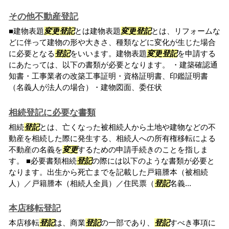
その他不動産登記
■建物表題
変更
登記
とは建物表題
変更
登記
とは、リフォームな
どに伴って建物の形や大きさ、種類などに変化が生じた場合
に必要となる
登記
をいいます。建物表題
変更
登記
を申請する
にあたっては、以下の書類が必要となります。 ・建築確認通
知書・工事業者の改築工事証明・資格証明書、印鑑証明書
（名義人が法人の場合）・建物図面、委任状
相続登記に必要な書類
相続
登記
とは、亡くなった被相続人から土地や建物などの不
動産を相続した際に発生する、相続人への所有権移転による
不動産の名義を
変更
するための申請手続きのことを指しま
す。 ■必要書類相続
登記
の際には以下のような書類が必要と
なります。出生から死亡までを記載した戸籍謄本（被相続
人）／戸籍謄本（相続人全員）／住民票（
登記
名義...
本店移転登記
本店移転
登記
は、商業
登記
の一部であり、
登記
すべき事項に