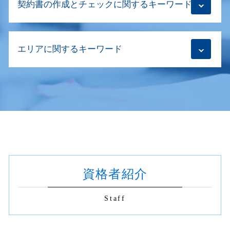
契約書の作成とチェックに関するキーワード
抵当権 設定 費用
目的変更登記 必要書類
相続登記 必要書類 法務局 委任状
財産分与 登記
会社設立登記 実印
相続登記 義務化 罰則
住宅ローン 登記
清算結了登記
相続 契約書
生前贈与登記 死後に登記申請
抹消登記 費用 抵当権
商業登記 必要書類
エリアに関するキーワード
m&a 契約書
相続登記 電子申請
住宅ローン 抵当権
会社設立登記 司法書士
m&a 契約書 作成
相続登記 必要書類 期限
不動産登記 住所変更
合同会社 本店移転登記 必要書類
契約書の作成 司法書士
相続登記 代行
抹消登記 世田谷区
不動産 所有権移転登記
会社設立登記 期限
契約書の作成 印紙
相続登記 代理人 申請書
抹消登記 渋谷区
抵当権 設定 登記
商号変更 手続
商取引 契約書 印紙
相続 司法書士
商業登記 世田谷区
抹消登記 必要書類
株式会社 目的変更登記
リーガルチェック 不動産
生前贈与 登記 必要書類
不動産登記 杉並区
不動産売買 代理人
株式会社 設立登記 申請書
契約書 チェック
相続登記義務化
相続 渋谷区
土地 所有権移転登記
合併 登記
商取引 契約書 作成
遺産分割協議 期限
相続 世田谷区
仮登記 時効
本店移転登記 合同会社
社名変更 既存契約書
相続登記義務化 対象
商業登記 渋谷区
建物表題変更登記 費用
契約書の作成 金額
相続放棄 賃貸
資格者紹介
不動産登記 新宿区
贈与 登記
商取引 契約書
相続財産 調査 自分で
契約書 作成 渋谷区
不動産登記
契約書 リーガルチェック 会社
相続登記義務化 放棄
相続登記 渋谷区
財産分与 登記 期限
Staff
契約書 書き方 見本
抹消登記 新宿区
抹消登記 同意書
契約書 印紙 不要
商業登記 杉並区
建物表題変更登記