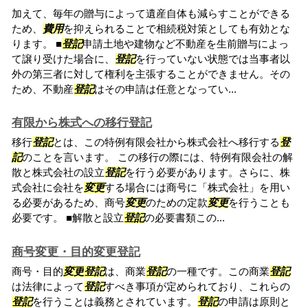
加えて、毎年の贈与によって遺産自体も減らすことができる
ため、
費用
を抑えられることで相続税対策としても有効とな
ります。 ■
登記
申請土地や建物など不動産を生前贈与によっ
て譲り受けた場合に、
登記
を行っていない状態では当事者以
外の第三者に対して権利を主張することができません。その
ため、不動産
登記
はその申請は任意となってい...
有限から株式への移行登記
移行
登記
とは、この特例有限会社から株式会社へ移行する
登
記
のことを言います。 この移行の際には、特例有限会社の解
散と株式会社の設立
登記
を行う必要があります。さらに、株
式会社に会社を
変更
する場合には商号に「株式会社」を用い
る必要があるため、商号
変更
のための定款
変更
を行うことも
必要です。 ■解散と設立
登記
の必要書類この...
商号変更・目的変更登記
商号・目的
変更
登記
は、商業
登記
の一種です。この商業
登記
は法律によって
登記
すべき事項が定められており、これらの
登記
を行うことは義務とされています。
登記
の申請は原則と