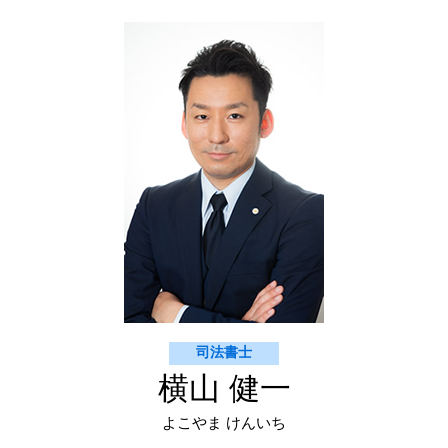
契約書の作成 依頼
不動産登記 渋谷区
建物区分登記
契約書のチェック 法務
契約書 チェック 杉並区
契約書 電子化
相続登記 新宿区
不動産 契約書
建物新築 登記 渋谷区
契約書 作成
契約書 チェック 新宿区
契約書 作成 渋谷区 司法書士
抹消登記 渋谷区 司法書士
相続登記 世田谷区
司法書士
横山 健一
よこやま けんいち