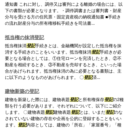
通知書 これに対し、調停又は審判による離婚の場合には、以
下の書類が必要となります。・調停調書または審判書・財産
分与を受ける方の住民票・固定資産税の納税通知書 ■手続き
の流れ財産分与の所有権移転手続きを司法書...
抵当権の抹消登記
抵当権抹消
登記
手続きとは、金融機関が設定した抵当権を抹
消する手続きのことをいいます。抵当権抹消
登記
手続きが必
要となる場合としては、①住宅ローンを完済したとき、②不
動産を相続するとき、③不動産を売却するとき、といった場
合があげられます。抵当権抹消の為に必要となる書類は、主
に以下のようなものがあげられます。 〇
登記
済...
建物新築の登記
建物を新築した際には、建物表題
登記
と所有権保存
登記
の2種
類を行う必要があります。それぞれについて、以下にご紹介
します。 〇建物表題
登記
建物表題
登記
とは、いまだ
登記
のな
されていない建物の存在や企画を公的に登録することをいい
ます。
登記
内容としては、建物の「所在」「家屋番号」「種