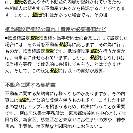
は、
登記
名義人やその不動産の内容が記録されているため、
被相続人の所有する不動産であるかを確認することができま
す。しかし、
登記
権利証があった場合でも、その後...
抵当権設定登記の流れ｜費用や必要書類など
■抵当権設定
登記
抵当権を当事者同士の合意によって設定した
場合には、その旨を不動産
登記
簿に記します。その為に行う
ものが、抵当権設定
登記
です。抵当権設定
登記
を行うか否か
は、当事者に任せられています。しかし、
登記
をしなければ
抵当権を実行して優先的に弁済してもらうことはできませ
ん。そして、この設定
登記
には以下の書類が必要...
不動産に関する契約書
不動産に関する契約書には様々なものがありますが、その内
容には
登記
など公的な登録を伴うものも多く、こうした手続
きの怠りはトラブルを招きうるため、確実に行うことが重要
です。 横山司法書士事務所は、東京都渋谷区を中心として世
田谷区、新宿区、杉並区など東京都にお住まいの方や、神奈
川県、千葉県、埼玉県など関東地方にお住まい...