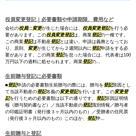
役員変更登記｜必要書類や申請期限、費用など
会社の
役員
に
変更
が生じた場合には、
役員
変更
登記
を行う必
要があります。この
役員
変更
登記
は、商業
登記
の一種です。
この商業
登記
は不動産
登記
とは違い、申請は義務となってお
り、原則、
変更
が生じてから２週間以内に
登記
申請をする必
要があります。この商業
登記
を怠った場合には、代表者は100
万円以下の過料に処せられます。商業
登記
の...
生前贈与登記に必要書類
■
登記
申請の必要書類生前贈与の際には、贈与を
登記
原因とし
て当該不動産の
登記
名義の
変更
登記
を行います。この
変更
登
記
を行うための必要書類は以下の通りです。
登記
原因証明情
報（贈与契約書など）／当該不動産の
登記
識別情報／贈与者
の印鑑証明書（発行後３ヶ月以内のもの）／受贈者の住民票
（発行後３ヶ月以内のもの）このほか、
登記
申...
生前贈与と登記