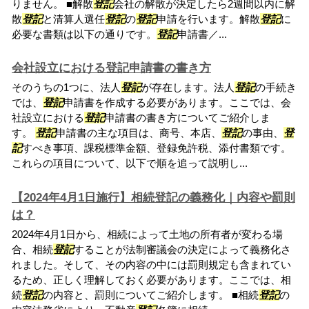
りません。 ■解散
登記
会社の解散が決定したら2週間以内に解
散
登記
と清算人選任
登記
の
登記
申請を行います。解散
登記
に
必要な書類は以下の通りです。
登記
申請書／...
会社設立における登記申請書の書き方
そのうちの1つに、法人
登記
が存在します。法人
登記
の手続き
では、
登記
申請書を作成する必要があります。ここでは、会
社設立における
登記
申請書の書き方についてご紹介しま
す。
登記
申請書の主な項目は、商号、本店、
登記
の事由、
登
記
すべき事項、課税標準金額、登録免許税、添付書類です。
これらの項目について、以下で順を追って説明し...
【2024年4月1日施行】相続登記の義務化｜内容や罰則
は？
2024年4月1日から、相続によって土地の所有者が変わる場
合、相続
登記
することが法制審議会の決定によって義務化さ
れました。そして、その内容の中には罰則規定も含まれてい
るため、正しく理解しておく必要があります。ここでは、相
続
登記
の内容と、罰則についてご紹介します。 ■相続
登記
の