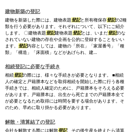
建物新築の登記
建物を新築した際には、建物表題
登記
と所有権保存
登記
の2種
類を行う必要があります。それぞれについて、以下にご紹介
します。 〇建物表題
登記
建物表題
登記
とは、いまだ
登記
のな
されていない建物の存在や企画を公的に登録することをいい
ます。
登記
内容としては、建物の「所在」「家屋番号」「種
類」「構造」「床面積」などがあげられ、建...
相続登記に必要な手続き
相続
登記
の際には、様々な手続きが必要となります。 ■相続
人の確定と戸籍謄本などを取得相続を開始した際に行う各種
手続きでは、相続人確定のために、戸籍謄本をそろえる必要
があります。戸籍謄本は、出生から死亡までの戸籍謄本全て
が必要となるため取得には時間を要する場合があります。そ
のため、早めに取り掛かる必要があります。
解散・清算結了の登記
会社を解散する際には解散
登記
、その後生産を終えたら清算