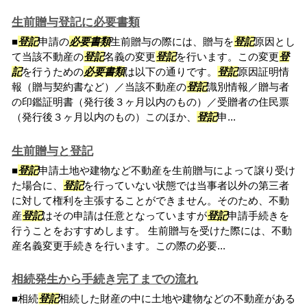
生前贈与登記に必要書類
■
登記
申請の
必要書類
生前贈与の際には、贈与を
登記
原因とし
て当該不動産の
登記
名義の変更
登記
を行います。この変更
登
記
を行うための
必要書類
は以下の通りです。
登記
原因証明情
報（贈与契約書など）／当該不動産の
登記
識別情報／贈与者
の印鑑証明書（発行後３ヶ月以内のもの）／受贈者の住民票
（発行後３ヶ月以内のもの）このほか、
登記
申...
生前贈与と登記
■
登記
申請土地や建物など不動産を生前贈与によって譲り受け
た場合に、
登記
を行っていない状態では当事者以外の第三者
に対して権利を主張することができません。そのため、不動
産
登記
はその申請は任意となっていますが
登記
申請手続きを
行うことをおすすめします。 生前贈与を受けた際には、不動
産名義変更手続きを行います。この際の必要...
相続発生から手続き完了までの流れ
■相続
登記
相続した財産の中に土地や建物などの不動産がある