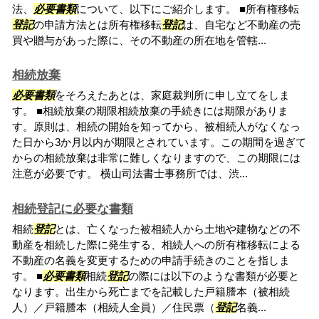
法、
必要書類
について、以下にご紹介します。 ■所有権移転
登記
の申請方法とは所有権移転
登記
は、自宅など不動産の売
買や贈与があった際に、その不動産の所在地を管轄...
相続放棄
必要書類
をそろえたあとは、家庭裁判所に申し立てをしま
す。 ■相続放棄の期限相続放棄の手続きには期限がありま
す。原則は、相続の開始を知ってから、被相続人がなくなっ
た日から3か月以内が期限とされています。この期間を過ぎて
からの相続放棄は非常に難しくなりますので、この期限には
注意が必要です。 横山司法書士事務所では、渋...
相続登記に必要な書類
相続
登記
とは、亡くなった被相続人から土地や建物などの不
動産を相続した際に発生する、相続人への所有権移転による
不動産の名義を変更するための申請手続きのことを指しま
す。 ■
必要書類
相続
登記
の際には以下のような書類が必要と
なります。出生から死亡までを記載した戸籍謄本（被相続
人）／戸籍謄本（相続人全員）／住民票（
登記
名義...