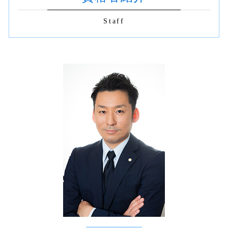
社名変更 既存契約書
相続 司法書士
商業登記 新宿区
不動産登記 売買 自分で
契約書 書き方
相続登記 代理人
契約書 チェック 渋谷区
抹消登記 必要書類
Staff
m&a 契約書
契約書 作成 渋谷区
抹消登記 費用
契約書のチェック 法務
契約書 チェック 杉並区
建物滅失登記 必要書類
契約書の作成 依頼
抹消登記 杉並区
不動産売買 売主 司法書士
m&a 必要書類
不動産 名義変更 杉並区
相続 契約書
相続登記 渋谷区
商取引 契約書
建物新築 登記 渋谷区 司法書士
契約書の作成 必要
建物新築 登記 世田谷区
契約書 作成 新宿区
不動産 名義変更 新宿区
相続 新宿区