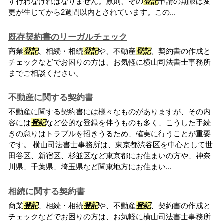
ず行わなければなりません。原則、その
登記
申請の期限は変
更が生じてから2週間以内とされています。この...
既存契約書のリーガルチェック
商業
登記
、相続・相続
登記
や、不動産
登記
、契約書の作成と
チェックなどでお困りの方は、お気軽に横山司法書士事務所
までご相談ください。
不動産に関する契約書
不動産に関する契約書には様々なものがありますが、その内
容には
登記
など公的な登録を伴うものも多く、こうした手続
きの怠りはトラブルを招きうるため、確実に行うことが重要
です。 横山司法書士事務所は、東京都渋谷区を中心として世
田谷区、新宿区、杉並区など東京都にお住まいの方や、神奈
川県、千葉県、埼玉県など関東地方にお住まい...
相続に関する契約書
商業
登記
、相続・相続
登記
や、不動産
登記
、契約書の作成と
チェックなどでお困りの方は、お気軽に横山司法書士事務所