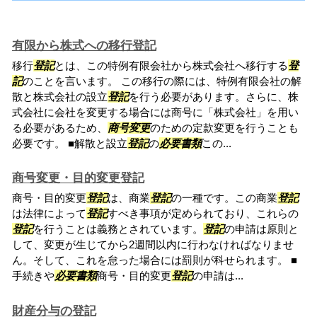
有限から株式への移行登記
移行
登記
とは、この特例有限会社から株式会社へ移行する
登
記
のことを言います。 この移行の際には、特例有限会社の解
散と株式会社の設立
登記
を行う必要があります。さらに、株
式会社に会社を変更する場合には商号に「株式会社」を用い
る必要があるため、
商号変更
のための定款変更を行うことも
必要です。 ■解散と設立
登記
の
必要書類
この...
商号変更・目的変更登記
商号・目的変更
登記
は、商業
登記
の一種です。この商業
登記
は法律によって
登記
すべき事項が定められており、これらの
登記
を行うことは義務とされています。
登記
の申請は原則と
して、変更が生じてから2週間以内に行わなければなりませ
ん。そして、これを怠った場合には罰則が科せられます。 ■
手続きや
必要書類
商号・目的変更
登記
の申請は...
財産分与の登記