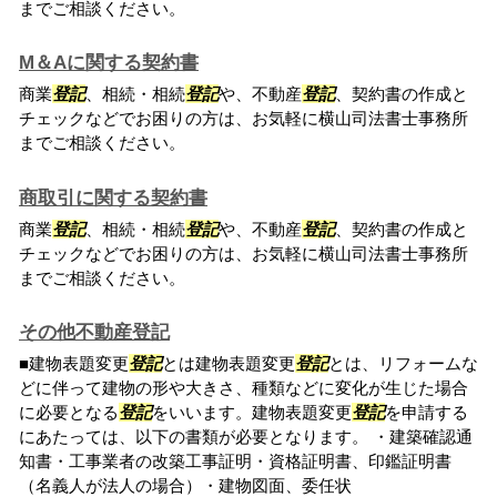
までご相談ください。
M＆Aに関する契約書
商業
登記
、相続・相続
登記
や、不動産
登記
、契約書の作成と
チェックなどでお困りの方は、お気軽に横山司法書士事務所
までご相談ください。
商取引に関する契約書
商業
登記
、相続・相続
登記
や、不動産
登記
、契約書の作成と
チェックなどでお困りの方は、お気軽に横山司法書士事務所
までご相談ください。
その他不動産登記
■建物表題変更
登記
とは建物表題変更
登記
とは、リフォームな
どに伴って建物の形や大きさ、種類などに変化が生じた場合
に必要となる
登記
をいいます。建物表題変更
登記
を申請する
にあたっては、以下の書類が必要となります。 ・建築確認通
知書・工事業者の改築工事証明・資格証明書、印鑑証明書
（名義人が法人の場合）・建物図面、委任状