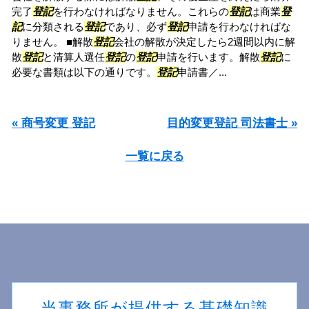
完了
登記
を行わなければなりません。これらの
登記
は商業
登
記
に分類される
登記
であり、必ず
登記
申請を行わなければな
りません。 ■解散
登記
会社の解散が決定したら2週間以内に解
散
登記
と清算人選任
登記
の
登記
申請を行います。解散
登記
に
必要な書類は以下の通りです。
登記
申請書／...
« 商号変更 登記
目的変更登記 司法書士 »
一覧に戻る
当事務所が提供する基礎知識