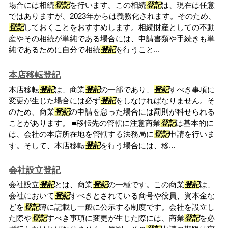
場合には相続
登記
を行います。この相続
登記
は、現在は任意
ではありますが、2023年からは義務化されます。そのため、
登記
しておくことをおすすめします。相続財産としての不動
産やその相続が単純である場合には、申請書類や手続きも単
純であるために自分で相続
登記
を行うこと...
本店移転登記
本店移転
登記
は、商業
登記
の一部であり、
登記
すべき事項に
変更が生じた場合には必ず
登記
をしなければなりません。そ
のため、商業
登記
の申請を怠った場合には罰則が科せられる
ことがあります。 ■移転先の管轄に注意商業
登記
は基本的に
は、会社の本店所在地を管轄する法務局に
登記
申請を行いま
す。そして、本店移転
登記
を行う場合には、移...
会社設立登記
会社設立
登記
とは、商業
登記
の一種です。この商業
登記
は、
会社において
登記
すべきとされている商号や役員、資本金な
どを
登記
簿に記載し一般に公示する制度です。会社を設立し
た際や
登記
すべき事項に変更が生じた際には、商業
登記
を必