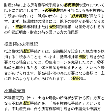
財産分与による所有権移転手続きの
必要書類
や流れについて
以下にご紹介します。 ■
必要書類
財産分与による所有権移転
手続きの場合には、離婚の仕方によって
必要書類
が異なりま
す。まず、協議離婚の場合には、以下の書類が必要となりま
す。・
登記
済権利証または
登記
識別情報・財産分与される方
の印鑑証明書・財産分与を受ける方の住民票
抵当権の抹消登記
抵当権抹消
登記
手続きとは、金融機関が設定した抵当権を抹
消する手続きのことをいいます。抵当権抹消
登記
手続きが必
要となる場合としては、①住宅ローンを完済したとき、②不
動産を相続するとき、③不動産を売却するとき、といった場
合があげられます。抵当権抹消の為に必要となる書類は、主
に以下のようなものがあげられます。 〇
登記
済...
不動産売買
不動産売買に伴い、土地や建物の所有者が変わる際に必要と
なる不動産
登記
手続きを、「所有権移転手続き」といいま
す。不動産売買に伴う所有権移転手続きの申請先や申請方