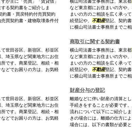
ますが主に「売買」「賃貸借」
横山司法書士事務所は、東京都
在する契約書をご紹介しま
など東京都にお住まいの方や、
契約書・買戻特約付売買契約
まいの方のご相談を広く承って
地売買契約書・建物取壊条件付
続登記や、
不動産
登記、契約書
に横山司法書士事務所までご相談
商取引に関する契約書
して世田谷区、新宿区、杉並区
横山司法書士事務所は、東京都
県、埼玉県など関東地方にお住
など東京都にお住まいの方や、
務所です。商業登記、相続・相
まいの方のご相談を広く承って
クなどでお困りの方は、お気軽
続登記や、
不動産
登記、契約書
に横山司法書士事務所までご相談
財産分与の登記
して世田谷区、新宿区、杉並区
離婚などに伴い財産の清算とし
県、埼玉県など関東地方にお住
手続きをすることが必要です。
務所です。商業登記、相続・相
流れについて以下にご紹介しま
クなどでお困りの方は、お気軽
きの場合には、離婚の仕方によ
場合には、以下の書類が必要とな