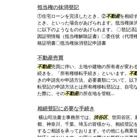
抵当権の抹消登記
①住宅ローンを完済したとき、②
不動産
を相続
とき、といった場合があげられます。抵当権抹
に以下のようなものがあげられます。 〇登記済
因証明情報（抵当権解除証書）〇委任状（代理
格証明書〇抵当権抹消登記申請書
不動産売買
不動産
売買に伴い、土地や建物の所有者が変わ
続きを、「所有権移転手続き」といいます。
不
きの申請先や申請方法、必要書類について、以下
転登記の申請方法とは所有権移転登記は、自宅
た際に、その
不動産
の所在地を管轄...
相続登記に必要な手続き
横山司法書士事務所では、
渋谷区
、世田谷区、
都、神奈川、千葉、埼玉の皆様から、相続登記
するご相談を承っております。その他にも商業