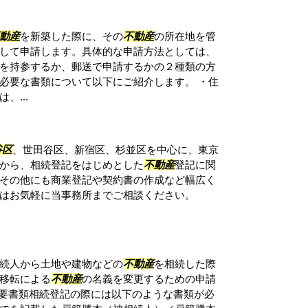
動産
を新築した際に、その
不動産
の所在地を管
して申請します。具体的な申請方法としては、
を持参するか、郵送で申請するかの２種類の方
必要な書類について以下にご紹介します。 ・住
、...
谷区
、世田谷区、新宿区、杉並区を中心に、東京
から、相続登記をはじめとした
不動産
登記に関
その他にも商業登記や契約書の作成など幅広く
はお気軽に当事務所までご相談ください。
続人から土地や建物などの
不動産
を相続した際
移転による
不動産
の名義を変更するための申請
必要書類相続登記の際には以下のような書類が必