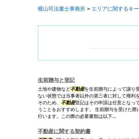
横山司法書士事務所
>
エリアに関するキー
生前贈与と登記
土地や建物など
不動産
を生前贈与によって譲り
ない状態では当事者以外の第三者に対して権利
そのため、
不動産
登記はその申請は任意となっ
うことをおすすめします。 生前贈与を受けた際
行います。この際の必要書類は以下...
不動産に関する契約書