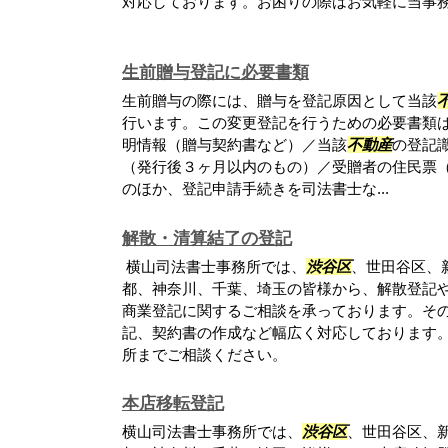
対応しております。お困りの際はお気軽に当事
生前贈与登記に必要書類
生前贈与の際には、贈与を登記原因として当該
行います。この変更登記を行うための必要書類
明情報（贈与契約書など）／当該
不動産
の登記
（発行後３ヶ月以内のもの）／受贈者の住民票
のほか、登記申請手続きを司法書士な...
解散・清算結了の登記
横山司法書士事務所では、
渋谷区
、世田谷区、
都、神奈川、千葉、埼玉の皆様から、解散登記
商業登記に関するご相談を承っております。そ
記、契約書の作成など幅広く対応しております
所までご相談ください。
本店移転登記
横山司法書士事務所では、
渋谷区
、世田谷区、