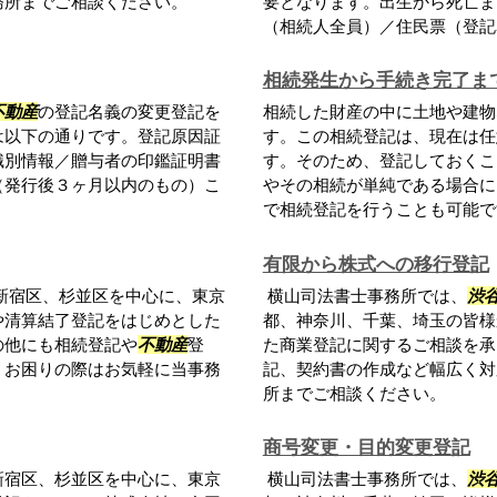
務所までご相談ください。
要となります。出生から死亡ま
（相続人全員）／住民票（登記名
相続発生から手続き完了ま
不動産
の登記名義の変更登記を
相続した財産の中に土地や建物
は以下の通りです。登記原因証
す。この相続登記は、現在は任
識別情報／贈与者の印鑑証明書
す。そのため、登記しておくこ
（発行後３ヶ月以内のもの）こ
やその相続が単純である場合に
で相続登記を行うことも可能です.
有限から株式への移行登記
新宿区、杉並区を中心に、東京
横山司法書士事務所では、
渋
や清算結了登記をはじめとした
都、神奈川、千葉、埼玉の皆様
の他にも相続登記や
不動産
登
た商業登記に関するご相談を承
。お困りの際はお気軽に当事務
記、契約書の作成など幅広く対
所までご相談ください。
商号変更・目的変更登記
新宿区、杉並区を中心に、東京
横山司法書士事務所では、
渋