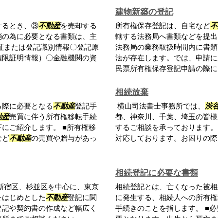
建物新築の登記
するとき、③
不動産
を売却する
所有権保存登記は、自宅など
不
消の為に必要となる書類は、主
轄する法務局へ書類などを提出
証または登記識別情報〇登記原
法務局の業務取扱時間内に書類
権限証明情報）〇金融機関の資
法が存在します。では、申請に
民票所有権保存登記申請の際には
相続放棄
る際に必要となる
不動産
登記手
横山司法書士事務所では、
渋
動産
売買に伴う所有権移転手続
都、神奈川、千葉、埼玉の皆様
にご紹介します。 ■所有権移
するご相談を承っております。
など
不動産
の売買や贈与があっ
対応しております。お困りの際
相続登記に必要な書類
新宿区、杉並区を中心に、東京
相続登記とは、亡くなった被相
をはじめとした
不動産
登記に関
に発生する、相続人への所有権
登記や契約書の作成など幅広く
手続きのことを指します。 ■