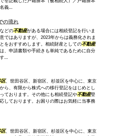
でを記載した戸籍謄本（被相続人）／戸籍謄本
義...
での流れ
などの
不動産
がある場合には相続登記を行いま
意ではありますが、2023年からは義務化されま
とをおすすめします。相続財産としての
不動産
は、申請書類や手続きも単純であるために自分
..
谷区
、世田谷区、新宿区、杉並区を中心に、東京
から、有限から株式への移行登記をはじめとし
っております。その他にも相続登記や
不動産
登
応しております。お困りの際はお気軽に当事務
谷区
、世田谷区、新宿区、杉並区を中心に、東京