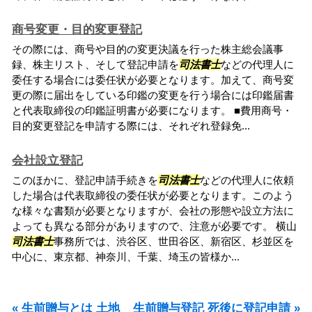
商号変更・目的変更登記
その際には、商号や目的の変更決議を行った株主総会議事
録、株主リスト、そして登記申請を
司法書士
などの代理人に
委任する場合には委任状が必要となります。加えて、商号変
更の際に届出をしている印鑑の変更を行う場合には印鑑届書
と代表取締役の印鑑証明書が必要になります。 ■費用商号・
目的変更登記を申請する際には、それぞれ登録免...
会社設立登記
このほかに、登記申請手続きを
司法書士
などの代理人に依頼
した場合は代表取締役の委任状が必要となります。このよう
な様々な書類が必要となりますが、会社の形態や設立方法に
よっても異なる部分がありますので、注意が必要です。 横山
司法書士
事務所では、渋谷区、世田谷区、新宿区、杉並区を
中心に、東京都、神奈川、千葉、埼玉の皆様か...
« 生前贈与とは 土地
生前贈与登記 死後に登記申請 »