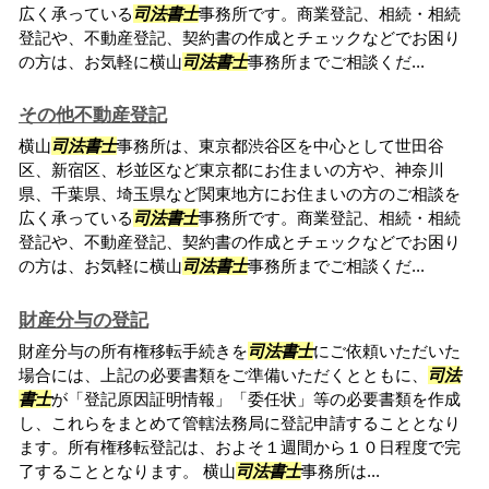
広く承っている
司法書士
事務所です。商業登記、相続・相続
登記や、不動産登記、契約書の作成とチェックなどでお困り
の方は、お気軽に横山
司法書士
事務所までご相談くだ...
その他不動産登記
横山
司法書士
事務所は、東京都渋谷区を中心として世田谷
区、新宿区、杉並区など東京都にお住まいの方や、神奈川
県、千葉県、埼玉県など関東地方にお住まいの方のご相談を
広く承っている
司法書士
事務所です。商業登記、相続・相続
登記や、不動産登記、契約書の作成とチェックなどでお困り
の方は、お気軽に横山
司法書士
事務所までご相談くだ...
財産分与の登記
財産分与の所有権移転手続きを
司法書士
にご依頼いただいた
場合には、上記の必要書類をご準備いただくとともに、
司法
書士
が「登記原因証明情報」「委任状」等の必要書類を作成
し、これらをまとめて管轄法務局に登記申請することとなり
ます。所有権移転登記は、およそ１週間から１０日程度で完
了することとなります。 横山
司法書士
事務所は...