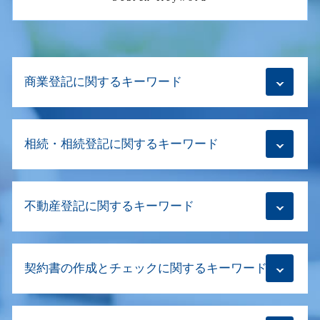
商業登記に関するキーワード
商業登記
相続・相続登記に関するキーワード
商業登記 不動産登記 違い
合同会社 本店移転登記 必要書類
役員 変更 登記 費用
生前贈与とは 土地
商業登記 不動産登記
不動産登記に関するキーワード
相続登記 義務化 いつから
解散登記 司法書士
相続登記義務化
登記 申請書 書き方
相続財産 調査 自分で
建物滅失登記 必要書類
商号変更 登記
相続登記 長期間放置
契約書の作成とチェックに関するキーワード
不動産登記 複数
商業登記 司法書士
相続登記 遺産分割協議書 書き方
建物区分登記 土地
会社設立登記 方法
相続登記義務化 放棄
転抵当権 抹消登記
本店移転登記 合同会社
m&a 契約書 作成
相続登記 空き家