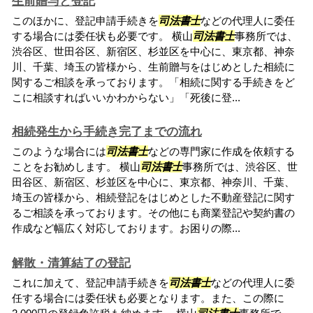
生前贈与と登記
このほかに、登記申請手続きを
司法書士
などの代理人に委任
する場合には委任状も必要です。 横山
司法書士
事務所では、
渋谷区、世田谷区、新宿区、杉並区を中心に、東京都、神奈
川、千葉、埼玉の皆様から、生前贈与をはじめとした相続に
関するご相談を承っております。「相続に関する手続きをど
こに相談すればいいかわからない」「死後に登...
相続発生から手続き完了までの流れ
このような場合には
司法書士
などの専門家に作成を依頼する
ことをお勧めします。 横山
司法書士
事務所では、渋谷区、世
田谷区、新宿区、杉並区を中心に、東京都、神奈川、千葉、
埼玉の皆様から、相続登記をはじめとした不動産登記に関す
るご相談を承っております。その他にも商業登記や契約書の
作成など幅広く対応しております。お困りの際...
解散・清算結了の登記
これに加えて、登記申請手続きを
司法書士
などの代理人に委
任する場合には委任状も必要となります。また、この際に