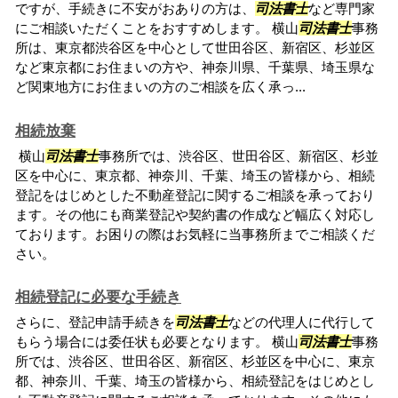
ですが、手続きに不安がおありの方は、
司法書士
など専門家
にご相談いただくことをおすすめします。 横山
司法書士
事務
所は、東京都渋谷区を中心として世田谷区、新宿区、杉並区
など東京都にお住まいの方や、神奈川県、千葉県、埼玉県な
ど関東地方にお住まいの方のご相談を広く承っ...
相続放棄
横山
司法書士
事務所では、渋谷区、世田谷区、新宿区、杉並
区を中心に、東京都、神奈川、千葉、埼玉の皆様から、相続
登記をはじめとした不動産登記に関するご相談を承っており
ます。その他にも商業登記や契約書の作成など幅広く対応し
ております。お困りの際はお気軽に当事務所までご相談くだ
さい。
相続登記に必要な手続き
さらに、登記申請手続きを
司法書士
などの代理人に代行して
もらう場合には委任状も必要となります。 横山
司法書士
事務
所では、渋谷区、世田谷区、新宿区、杉並区を中心に、東京
都、神奈川、千葉、埼玉の皆様から、相続登記をはじめとし