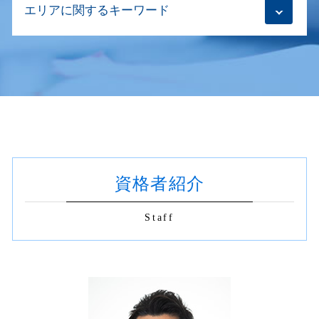
不動産 所有権移転登記
目的変更登記 必要書類
エリアに関するキーワード
商取引 契約書
相続登記 義務化 法務省
根抵当権 抹消登記 費用
会社設立登記 手順
契約書の作成 依頼
相続登記
抹消登記 同意書
自宅 法人登記
リーガルチェック 不動産
換価分割 遺産分割協議書
不動産 名義変更 新宿区
賃借権 抹消登記 必要書類
会社設立登記 必要書類
相続 契約書
相続登記 必要書類
建物新築 登記 新宿区
根抵当権 抹消登記 必要書類
商号変更 手続
契約書の作成 司法書士
相続放棄 あとから
契約書 チェック 渋谷区
建物表題変更登記
合併 登記
契約書 電子化
相続登記 代理人
不動産登記 渋谷区
不動産登記 住所変更
会社設立登記 流れ
契約書の作成 どちら
相続登記 注意点
不動産登記 新宿区
不動産登記
目的変更登記 商号変更登記
不動産 名義変更 必要書類
遺産分割協議 期限
建物新築 登記 杉並区
抹消登記 必要書類
解散登記
商取引 契約書 作成
共有名義 片方 死亡 手続き
不動産 名義変更 渋谷区
抹消登記 どこで
契約書 書き方
生前贈与登記 死後に登記申請
資格者紹介
契約書 チェック 新宿区
不動産売買 代理人
社名変更 既存契約書
相続放棄手続き 必要書類
抹消登記 世田谷区
氏名変更 登記
契約書の作成 印紙
相続登記 必要書類 法務局 委任状
相続 世田谷区
抹消登記 どれくらい
Staff
m&a 必要書類
契約書 作成 渋谷区
不動産登記 費用 司法書士
契約書 チェック
不動産登記 杉並区
抵当権 設定 費用
契約書 書き方 見本
契約書 作成 杉並区
不動産登記 売買 自分で
売買契約書 リーガルチェック
相続登記 世田谷区
契約書 リーガルチェック 会社
抹消登記 新宿区
契約書の作成 金額