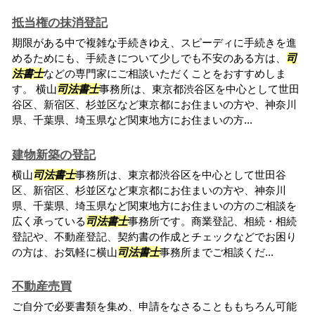
抵当権の抹消登記
期限がある中で複雑な手続きゆえ、スピーディに手続きを進
めるためにも、手続きについて少しでも不安のある方は、
司
法書士
などの専門家にご相談いただくことをおすすめしま
す。 横山
司法書士
事務所は、東京都渋谷区を中心として世田
谷区、新宿区、杉並区など東京都にお住まいの方や、神奈川
県、千葉県、埼玉県など関東地方にお住まいの方...
建物新築の登記
横山
司法書士
事務所は、東京都渋谷区を中心として世田谷
区、新宿区、杉並区など東京都にお住まいの方や、神奈川
県、千葉県、埼玉県など関東地方にお住まいの方のご相談を
広く承っている
司法書士
事務所です。商業登記、相続・相続
登記や、不動産登記、契約書の作成とチェックなどでお困り
の方は、お気軽に横山
司法書士
事務所までご相談くだ...
不動産売買
ご自分で必要書類を集め、申請をなさることももちろん可能