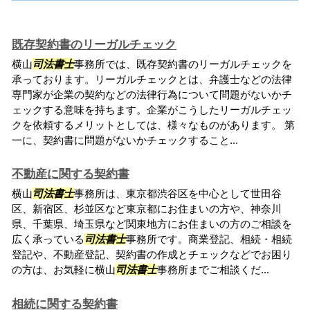
既存契約書のリーガルチェック
横山
司法書士
事務所では、既存契約書のリーガルチェックを
承っております。リーガルチェックとは、弁護士などの法律
専門家が企業の契約などの法律行為について問題がないかチ
ェックする意味を持ちます。企業がこうしたリーガルチェッ
クを依頼するメリットとしては、様々なものがあります。 第
一に、契約書に問題がないかチェックすること...
不動産に関する契約書
横山
司法書士
事務所は、東京都渋谷区を中心として世田谷
区、新宿区、杉並区など東京都にお住まいの方や、神奈川
県、千葉県、埼玉県など関東地方にお住まいの方のご相談を
広く承っている
司法書士
事務所です。商業登記、相続・相続
登記や、不動産登記、契約書の作成とチェックなどでお困り
の方は、お気軽に横山
司法書士
事務所までご相談くだ...
相続に関する契約書