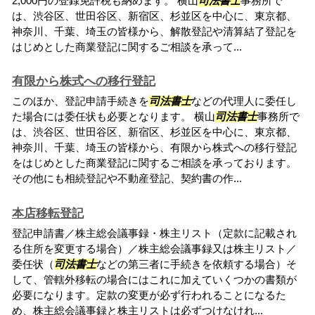
2,000円の登録免許税も納めます。 横山
司法書士
事務所で
は、渋谷区、世田谷区、新宿区、杉並区を中心に、東京都、
神奈川、千葉、埼玉の皆様から、解散登記や清算結了登記を
はじめとした商業登記に関するご相談を承って...
有限から株式への移行登記
このほか、登記申請手続きを
司法書士
などの代理人に委任し
た場合には委任状も必要となります。 横山
司法書士
事務所で
は、渋谷区、世田谷区、新宿区、杉並区を中心に、東京都、
神奈川、千葉、埼玉の皆様から、有限から株式への移行登記
をはじめとした商業登記に関するご相談を承っております。
その他にも相続登記や不動産登記、契約書の作...
本店移転登記
登記申請書／株主総会議事録・株主リスト（定款に記載され
る住所を変更する場合）／株主総会議事録又は株主リスト／
委任状（
司法書士
などの第三者に手続きを依頼する場合）そ
して、管轄外移転の場合にはこれに加えていくつかの書類が
必要になります。定款の変更が必ず行われることになるた
め、株主総会議事録と株主リストは必ずつけなけれ...