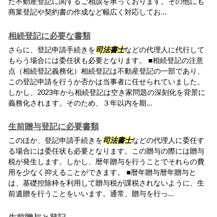
た不動産登記に関するご相談を承っております。その他にも
商業登記や契約書の作成など幅広く対応してお...
相続登記に必要な書類
さらに、登記申請手続きを
司法書士
などの代理人に代行して
もらう場合には委任状も必要となります。 ■相続登記の注意
点（相続登記義務化）相続登記は不動産登記の一部であり、
この登記申請を行うか否かは当事者に任せられていました。
しかし、2023年から相続登記は空き家問題の深刻化を背景に
義務化されます。そのため、３年以内を期...
生前贈与登記に必要書類
このほか、登記申請手続きを
司法書士
などの代理人に委任す
る場合には委任状も必要となります。この贈与の際には贈与
税が発生します。しかし、暦年贈与を行うことでそれらの費
用を少なく抑えることができます。 ■暦年贈与暦年贈与と
は、基礎控除枠を利用して贈与税が課税されないように、生
前遺贈を行うことをいいます。通常、贈与を行っ...