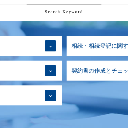
Search Keyword
相続・相続登記に関
共有名義 片方 死亡 手
契約書の作成とチェ
相続登記 空き家
相続登記 注意点
相続放棄手続き 必要書
契約書の作成 必要
相続登記 しないとどう
社名変更 既存契約書
相続放棄手続き 司法書
不動産 契約書
生前贈与 登記 必要書類
契約書の作成 意味
相続登記 どこで
契約書 リーガルチェッ
相続登記義務化 放棄
契約書 電子化