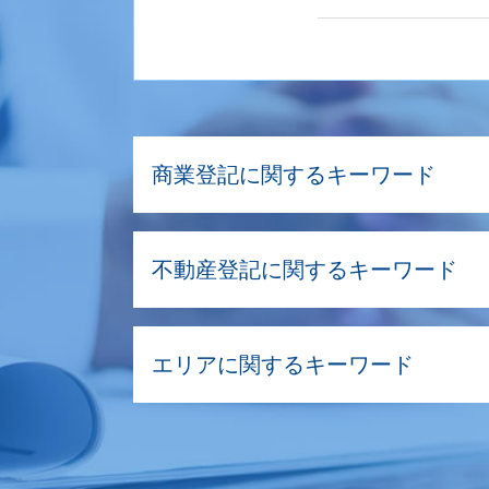
商業登記に関するキーワード
商業登記 義務
不動産登記に関するキーワード
商業登記 不動産登記 違い
商業登記 不動産登記
会社設立登記 司法書士
不動産売買 仲介 流れ
商号変更 登記
エリアに関するキーワード
不動産登記 売買 自分で
株式会社 目的変更登記
抹消登記 必要書類
増資 登記
抹消登記 費用 抵当権
契約書 チェック 世田谷区
目的変更登記 司法書士
所有権移転登記 費用
商業登記 世田谷区
解散登記 費用
賃借権 抹消登記 必要書類