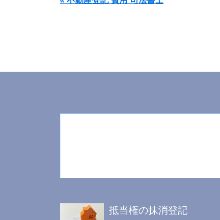
« 不動産登記 費用 司法書士
抵当権の抹消登記