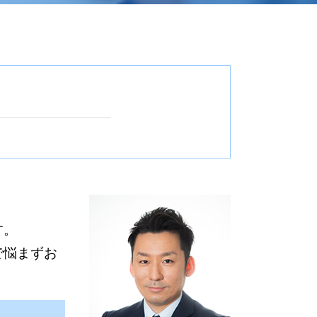
ルチェック
書 書き方
局 委任状
書類
す。
ェック
で悩まずお