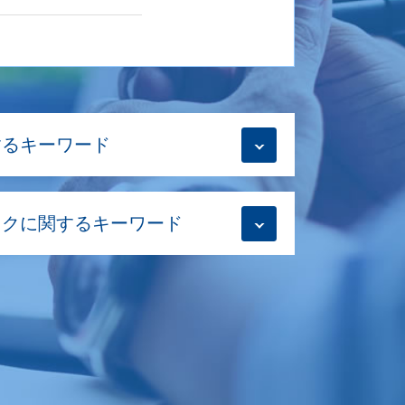
するキーワード
続き
ックに関するキーワード
類
なる
士
ク 会社