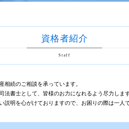
相続放棄手続き 生前
契約書の作成 どちら
相続 司法書士
業務委託契約書 リーガ
相続登記 長期間放置
契約書 書き方 見本
相続放棄 デメリット
契約書 チェック
相続登記とは
m&a 必要書類
資格者紹介
不動産 共有名義 相続
商取引 契約書 印紙
相続登記 司法書士
契約書の作成 司法書士
生前贈与 どこに相談
商取引 契約書
Staff
相続登記
契約書の作成 依頼
相続登記 遺産分割協議
契約書の作成 金額
相続登記 必要書類 法務
不動産 名義変更 必要
契約書 作成
産相続のご相談を承っています。
契約書 書き方
司法書士として、皆様のお力になれるよう尽力しま
売買契約書 リーガルチ
い説明を心がけておりますので、お困りの際は一人