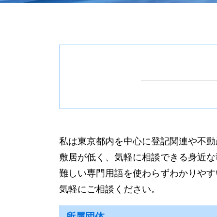
商業登記 渋谷区
商業登記 司法書士
根抵当権 抹消登記 必要書類
建物新築 登記 新宿区
会社 商号変更 手続き
住所変更 登記
相続登記 新宿区
会社設立登記 方法
建物滅失登記 必要書類
抹消登記 渋谷区 司法書士
目的変更登記
不動産売買 代理人
不動産 名義変更 杉並区
会社設立登記 手順
建物 抹消登記 必要書類
抹消登記 渋谷区
商業登記 閲覧
建物区分登記 土地
商業登記 新宿区
会社設立登記 期限
建物区分登記
不動産登記 渋谷区
会社設立登記 必要書類
不動産売買 売主 司法書士
抹消登記 新宿区
商業登記
不動産 所有権移転登記
契約書 作成 杉並区
会社設立登記 流れ
抹消登記手続き
相続登記 杉並区
合併 登記
建物表題変更登記 費用
相続登記 渋谷区
住宅ローン 抵当権
私は東京都内を中心に登記関連や不動
契約書 作成 渋谷区 司法書士
氏名変更 登記
敷居が低く、気軽に相談できる身近な
建物新築 登記 世田谷区
抹消登記 費用
相続 世田谷区
難しい専門用語を使わらずわかりやす
不動産 名義変更 新宿区
気軽にご相談ください。
相続 渋谷区
契約書 作成 新宿区
所属団体