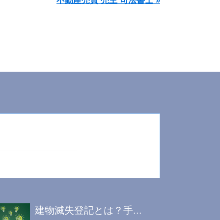
不動産売買 売主 司法書士 »
建物滅失登記とは？手...