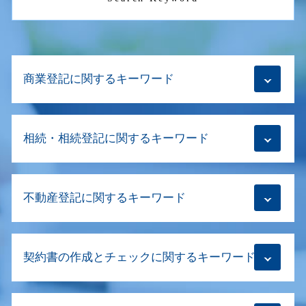
商業登記に関するキーワード
役員 変更 登記
相続・相続登記に関するキーワード
清算結了登記 司法書士
商号変更 登記
解散登記 費用
不動産 共有名義 相続
会社設立登記 実印
不動産登記に関するキーワード
相続放棄手続き 生前
商業登記
共有名義 片方 死亡 手続き
会社設立登記 代理人
相続登記 司法書士
抹消登記 費用 抵当権
株式会社 目的変更登記
相続放棄手続き 司法書士
契約書の作成とチェックに関するキーワード
贈与 登記
会社 商号変更 手続き
数次相続 登記
不動産 所有権移転登記
商業登記 不動産登記 違い
相続登記義務化 司法書士
建物滅失登記 必要書類
目的変更登記
契約書 作成
相続登記 必要書類 法務局 委任状