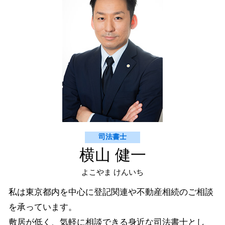
抹消登記 世田谷区
契約書 書き方 見本
契約書 作成 渋谷区 司法書士
建物新築 登記 渋谷区 司法書士
相続 世田谷区
不動産 名義変更 渋谷区
司法書士
横山 健一
よこやま けんいち
私は東京都内を中心に登記関連や不動産相続のご相談
を承っています。
敷居が低く、気軽に相談できる身近な司法書士とし