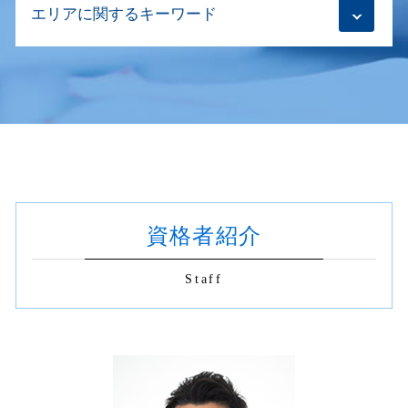
抹消登記 必要書類
解散登記
エリアに関するキーワード
商取引 契約書 印紙
生前贈与登記 死後に登記申請
不動産登記 売買 自分で
商業登記 必要書類
契約書 書き方
相続人申告登記 必要書類
不動産登記
商号変更 登記 必要書類
m&a 必要書類
相続登記 遺産分割協議書 書き方
不動産登記 新宿区
建物 抹消登記 必要書類
目的変更登記 司法書士
不動産 名義変更 必要書類
相続登記 注意点
建物新築 登記 渋谷区
抹消登記 誰が
合同会社 目的変更登記
契約書のチェック 法務
相続放棄 賃貸
不動産登記 世田谷区
住宅ローン 抵当権
解散登記 司法書士
商取引 契約書
相続登記 代理人
不動産 名義変更 新宿区
不動産登記 複数
移行登記とは
契約書の作成 金額
相続登記 しないとどうなる
相続登記 新宿区
不動産売買 流れ 司法書士
会社設立登記 流れ
契約書 電子化
相続財産 調査 自分で
相続登記 杉並区
不動産登記 費用 司法書士
会社設立登記 期間
業務委託契約書 リーガルチェック
生前贈与 登記 必要書類
契約書 チェック 渋谷区 司法書士
抹消登記
契約書 印紙 不要
相続登記 空き家
資格者紹介
相続 杉並区
財産分与 登記
契約書の作成 意味
相続登記 売却
契約書 作成 世田谷区
建物区分登記
契約書の作成 どちら
相続放棄手続き 必要書類
契約書 作成 杉並区
抹消登記 物件の表示
Staff
m&a 契約書
不動産登記 渋谷区
抹消登記 代理
契約書の作成 司法書士
抹消登記 新宿区
不動産売買 代理人
商取引 契約書 作成
契約書 チェック 渋谷区
根抵当権 抹消登記 費用
契約書の作成 必要
商業登記 杉並区
不動産 契約書
建物新築 登記 杉並区
合併 既存契約書