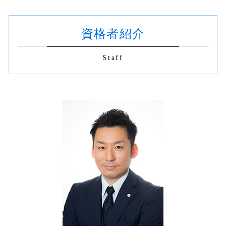
m&a 契約書 作成
相続登記
相続 渋谷区
根抵当権 抹消登記 費用
目的変更登記 商号変更登記
契約書の作成 どちら
相続放棄 デメリット
建物新築 登記 新宿区
建物区分登記 抵当権
契約書の作成 印紙
相続財産 調査 自分で
資格者紹介
契約書 作成 渋谷区 司法書士
不動産売買 仲介 流れ
商取引 契約書
相続登記 売却
不動産 名義変更 新宿区
抹消登記 個人
契約書 書き方 見本
相続放棄手続き 必要書類
契約書 チェック 渋谷区
不動産登記
Staff
契約書の作成 依頼
不動産登記 渋谷区
抹消登記 同意書
相続 契約書
相続登記 世田谷区
不動産売買 流れ 司法書士
契約書 書き方
相続 世田谷区
賃借権 抹消登記 必要書類
契約書 印紙 不要
抹消登記 渋谷区
m&a 契約書
建物新築 登記 渋谷区
契約書の作成 司法書士
不動産 名義変更 渋谷区
不動産 契約書
契約書 チェック 渋谷区 司法書士
不動産 名義変更 杉並区
契約書 チェック 世田谷区
契約書 作成 渋谷区