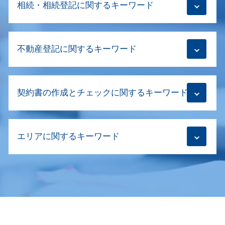
相続・相続登記に関するキーワード
株式会社 設立登記 申請書
商業登記
会社設立登記 司法書士
相続放棄手続き 司法書士
解散登記
不動産登記に関するキーワード
生前贈与 司法書士
登記 申請書 書き方
相続登記 代行
会社設立登記
相続登記 義務化 罰則
財産分与 登記
会社設立登記 手順
相続 司法書士
契約書の作成とチェックに関するキーワード
抵当権 設定 費用
本店移転登記
相続登記 義務化 いつから
建物区分登記
合同会社 目的変更登記
相続登記 電子申請
土地 所有権移転登記
会社設立登記 流れ
契約書 作成
相続登記義務化 対象
不動産売買 代理人
役員 変更 登記 費用
エリアに関するキーワード
契約書 電子化
相続登記義務化 司法書士
抵当権 設定 登記
清算結了登記
契約書の作成 意味
相続登記 注意点
不動産登記 複数
合併 登記
m&a 必要書類
相続登記 どこで
相続登記 新宿区
建物 抹消登記 必要書類
会社設立登記 代理人
契約書の作成 金額
生前贈与 どこに相談
建物新築 登記 杉並区
不動産登記 売買 自分で
商業登記 不動産登記
合併 既存契約書
共有名義 片方 死亡 手続き
相続 新宿区
抹消登記 必要書類
目的変更登記
社名変更 既存契約書
遺産分割協議 期限
契約書 作成 世田谷区
抹消登記 どこで
商号変更 登記 必要書類
商取引 契約書 印紙
生前贈与登記 死後に登記申請
抹消登記 渋谷区 司法書士
財産分与 登記 期限
商業登記 必要書類