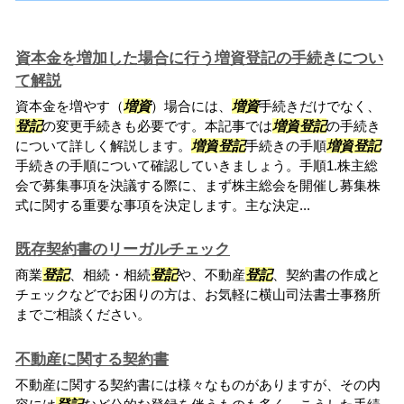
資本金を増加した場合に行う増資登記の手続きについ
て解説
資本金を増やす（
増資
）場合には、
増資
手続きだけでなく、
登記
の変更手続きも必要です。本記事では
増資
登記
の手続き
について詳しく解説します。
増資
登記
手続きの手順
増資
登記
手続きの手順について確認していきましょう。手順1.株主総
会で募集事項を決議する際に、まず株主総会を開催し募集株
式に関する重要な事項を決定します。主な決定...
既存契約書のリーガルチェック
商業
登記
、相続・相続
登記
や、不動産
登記
、契約書の作成と
チェックなどでお困りの方は、お気軽に横山司法書士事務所
までご相談ください。
不動産に関する契約書
不動産に関する契約書には様々なものがありますが、その内