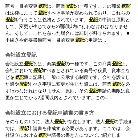
商号・目的変更
登記
は、商業
登記
の一種です。この商業
登記
は法律によって
登記
すべき事項が定められており、これらの
登記
を行うことは義務とされています。
登記
の申請は原則と
して、変更が生じてから2週間以内に行わなければなりませ
ん。そして、これを怠った場合には罰則が科せられます。 ■
手続きや必要書類商号・目的変更
登記
の申請は...
会社設立登記
会社設立
登記
とは、商業
登記
の一種です。この商業
登記
は、
会社において
登記
すべきとされている商号や役員、資本金な
どを
登記
簿に記載し一般に公示する制度です。会社を設立し
た際や
登記
すべき事項に変更が生じた際には、商業
登記
を必
ず行わなければなりません。原則、その
登記
申請の期限は変
更が生じてから2週間以内とされています。この...
会社設立における登記申請書の書き方
そのうちの1つに、法人
登記
が存在します。法人
登記
の手続き
では、
登記
申請書を作成する必要があります。ここでは、会
社設立における
登記
申請書の書き方についてご紹介しま