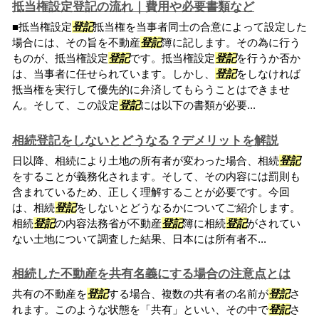
抵当権設定登記の流れ｜費用や必要書類など
■抵当権設定
登記
抵当権を当事者同士の合意によって設定した
場合には、その旨を不動産
登記
簿に記します。その為に行う
ものが、抵当権設定
登記
です。抵当権設定
登記
を行うか否か
は、当事者に任せられています。しかし、
登記
をしなければ
抵当権を実行して優先的に弁済してもらうことはできませ
ん。そして、この設定
登記
には以下の書類が必要...
相続登記をしないとどうなる？デメリットを解説
日以降、相続により土地の所有者が変わった場合、相続
登記
をすることが義務化されます。そして、その内容には罰則も
含まれているため、正しく理解することが必要です。今回
は、相続
登記
をしないとどうなるかについてご紹介します。
相続
登記
の内容法務省が不動産
登記
簿に相続
登記
がされてい
ない土地について調査した結果、日本には所有者不...
相続した不動産を共有名義にする場合の注意点とは
共有の不動産を
登記
する場合、複数の共有者の名前が
登記
さ
れます。このような状態を「共有」といい、その中で
登記
さ