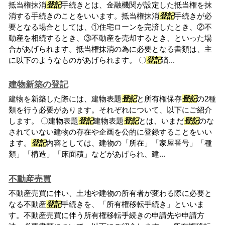
抵当権抹消
登記
手続きとは、金融機関が設定した抵当権を抹
消する手続きのことをいいます。抵当権抹消
登記
手続きが必
要となる場合としては、①住宅ローンを完済したとき、②不
動産を相続するとき、③不動産を売却するとき、といった場
合があげられます。抵当権抹消の為に必要となる書類は、主
に以下のようなものがあげられます。 〇
登記
済...
建物新築の登記
建物を新築した際には、建物表題
登記
と所有権保存
登記
の2種
類を行う必要があります。それぞれについて、以下にご紹介
します。 〇建物表題
登記
建物表題
登記
とは、いまだ
登記
のな
されていない建物の存在や企画を公的に登録することをいい
ます。
登記
内容としては、建物の「所在」「家屋番号」「種
類」「構造」「床面積」などがあげられ、建...
不動産売買
不動産売買に伴い、土地や建物の所有者が変わる際に必要と
なる不動産
登記
手続きを、「所有権移転手続き」といいま
す。不動産売買に伴う所有権移転手続きの申請先や申請方