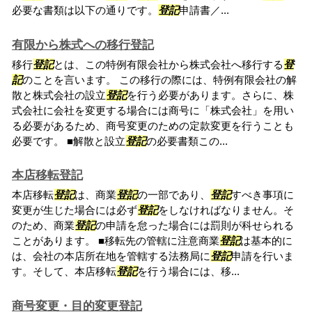
必要な書類は以下の通りです。
登記
申請書／...
有限から株式への移行登記
移行
登記
とは、この特例有限会社から株式会社へ移行する
登
記
のことを言います。 この移行の際には、特例有限会社の解
散と株式会社の設立
登記
を行う必要があります。さらに、株
式会社に会社を変更する場合には商号に「株式会社」を用い
る必要があるため、商号変更のための定款変更を行うことも
必要です。 ■解散と設立
登記
の必要書類この...
本店移転登記
本店移転
登記
は、商業
登記
の一部であり、
登記
すべき事項に
変更が生じた場合には必ず
登記
をしなければなりません。そ
のため、商業
登記
の申請を怠った場合には罰則が科せられる
ことがあります。 ■移転先の管轄に注意商業
登記
は基本的に
は、会社の本店所在地を管轄する法務局に
登記
申請を行いま
す。そして、本店移転
登記
を行う場合には、移...
商号変更・目的変更登記