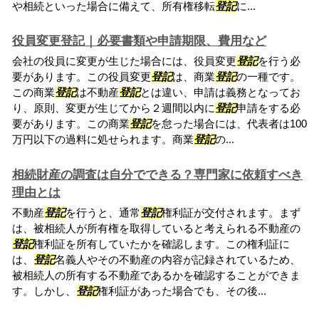
や相続といった場合に備えて、所有権移転
登記
に...
役員変更登記｜必要書類や申請期限、費用など
会社の役員に変更が生じた場合には、役員変更
登記
を行う必
要があります。この役員変更
登記
は、商業
登記
の一種です。
この商業
登記
は不動産
登記
とは違い、申請は義務となってお
り、原則、変更が生じてから２週間以内に
登記
申請をする必
要があります。この商業
登記
を怠った場合には、代表者は100
万円以下の過料に処せられます。商業
登記
の...
相続財産の調査は自分でできる？専門家に依頼すべき
理由とは
不動産
登記
を行うと、通常
登記
権利証が交付されます。まず
は、被相続人が所有権を取得していると考えられる不動産の
登記
権利証を所有していたかを確認します。この権利証に
は、
登記
名義人やその不動産の内容が記録されているため、
被相続人の所有する不動産であるかを確認することができま
す。しかし、
登記
権利証があった場合でも、その後...