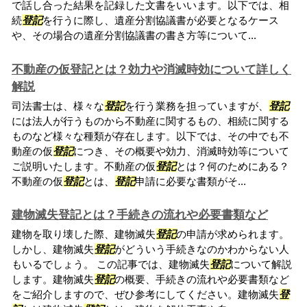
で話し合った結果を記録した文書をいいます。以下では、相
続
登記
を行うに際し、遺産分割協議書が必要となるケース
や、その場合の遺産分割協議書の書き方等について...
不動産の仮登記とは？効力や消滅時効について詳しく
解説
司法書士は、様々な
登記
を行う業務を担っていますが、
登記
には法人が行うものから不動産に関するもの、相続に関する
ものなど様々な種類が存在します。以下では、その中でも不
動産の仮
登記
につき、その概要や効力、消滅時効等について
ご説明いたします。不動産の仮
登記
とは？何のためにある？
不動産の仮
登記
とは、
登記
申請に必要な書類がそ...
建物滅失登記とは？手続きの流れや必要書類など
建物を取り壊した際、建物滅失
登記
の申請が求められます。
しかし、建物滅失
登記
がどういう手続きなのかわからない人
もいるでしょう。 この記事では、建物滅失
登記
について解説
します。建物滅失
登記
の概要、手続きの流れや必要書類など
をご紹介しますので、ぜひ参考にしてください。建物滅失
登