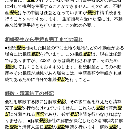
に対して権利を主張することができません。そのため、不動
産
登記
はその申請は任意となっていますが
登記
申請手続きを
行うことをおすすめします。 生前贈与を受けた際には、不動
産名義変更手続きを行います。この際の必要...
相続発生から手続き完了までの流れ
■相続
登記
相続した財産の中に土地や建物などの不動産がある
場合には相続
登記
を行います。この相続
登記
は、現在は任意
ではありますが、2023年からは義務化されます。そのため、
登記
しておくことをおすすめします。相続財産としての不動
産やその相続が単純である場合には、申請書類や手続きも単
純であるために自分で相続
登記
を行うこと...
解散・清算結了の登記
会社を解散する際には解散
登記
、その後生産を終えたら清算
完了
登記
を行わなければなりません。これらの
登記
は商業
登
記
に分類される
登記
であり、必ず
登記
申請を行わなければな
りません。 ■解散
登記
会社の解散が決定したら2週間以内に解
散
登記
と清算人選任
登記
の
登記
申請を行います。解散
登記
に