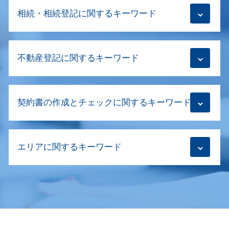
商業登記 司法書士
相続・相続登記に関するキーワード
役員 変更 登記 費用
商業登記 必要書類
会社 商号変更 手続き
相続登記 必要書類
自宅 法人登記
不動産登記に関するキーワード
相続登記 代理人
目的変更登記 商号変更登記
相続登記 必要書類 法務局 委任状
株式会社 目的変更登記
相続登記 父死亡後母死亡
抹消登記 物件の表示
増資 登記
相続登記 委任状
契約書の作成とチェックに関するキーワード
転抵当権 抹消登記
商号変更 登記 必要書類
相続登記 しないとどうなる
抹消登記 個人
目的変更登記 司法書士
相続放棄手続き 司法書士
建物区分登記
商業登記 不動産登記 違い
契約書 印紙 不要
相続放棄 賃貸
抵当権 設定 登記
移行登記とは
エリアに関するキーワード
商取引 契約書
相続登記 代行
抹消登記 どれくらい
商業登記 閲覧
不動産 名義変更 必要書類
相続登記 義務化 いつから
不動産登記 住所変更
役員 重任登記 忘れ
契約書の作成 意味
相続放棄 あとから
商業登記 世田谷区
抹消登記
本店移転登記
m&a 契約書
数次相続 登記
建物新築 登記 杉並区
抹消登記 費用 抵当権
商業登記
合併 既存契約書
相続登記義務化 対象
不動産登記 世田谷区
住宅ローン 登記
商号変更 登記
商取引 契約書 作成
相続登記 必要書類 期限
相続 杉並区
抵当権 設定 費用
登記 申請書 書き方
契約書の作成 どちら
相続登記 長期間放置