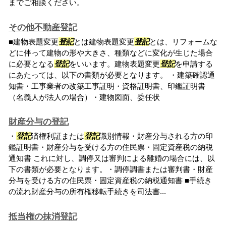
までご相談ください。
その他不動産登記
■建物表題変更
登記
とは建物表題変更
登記
とは、リフォームな
どに伴って建物の形や大きさ、種類などに変化が生じた場合
に必要となる
登記
をいいます。建物表題変更
登記
を申請する
にあたっては、以下の書類が必要となります。 ・建築確認通
知書・工事業者の改築工事証明・資格証明書、印鑑証明書
（名義人が法人の場合）・建物図面、委任状
財産分与の登記
・
登記
済権利証または
登記
識別情報・財産分与される方の印
鑑証明書・財産分与を受ける方の住民票・固定資産税の納税
通知書 これに対し、調停又は審判による離婚の場合には、以
下の書類が必要となります。・調停調書または審判書・財産
分与を受ける方の住民票・固定資産税の納税通知書 ■手続き
の流れ財産分与の所有権移転手続きを司法書...
抵当権の抹消登記