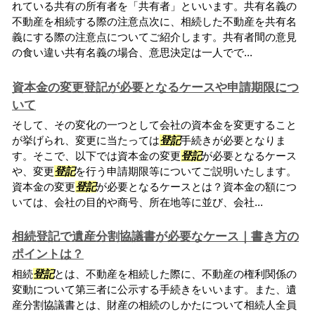
れている共有の所有者を「共有者」といいます。共有名義の
不動産を相続する際の注意点次に、相続した不動産を共有名
義にする際の注意点についてご紹介します。共有者間の意見
の食い違い共有名義の場合、意思決定は一人でで...
資本金の変更登記が必要となるケースや申請期限につ
いて
そして、その変化の一つとして会社の資本金を変更すること
が挙げられ、変更に当たっては
登記
手続きが必要となりま
す。そこで、以下では資本金の変更
登記
が必要となるケース
や、変更
登記
を行う申請期限等についてご説明いたします。
資本金の変更
登記
が必要となるケースとは？資本金の額につ
いては、会社の目的や商号、所在地等に並び、会社...
相続登記で遺産分割協議書が必要なケース｜書き方の
ポイントは？
相続
登記
とは、不動産を相続した際に、不動産の権利関係の
変動について第三者に公示する手続きをいいます。また、遺
産分割協議書とは、財産の相続のしかたについて相続人全員