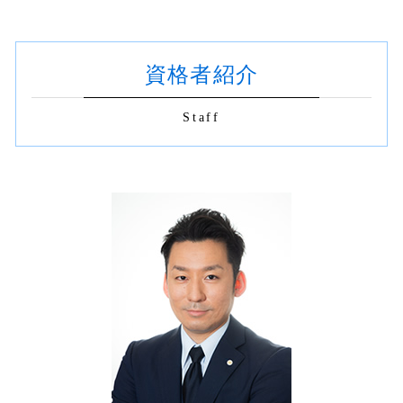
相続 渋谷区
根抵当権 抹消登記 費用
資本金 変更
売買契約書 リーガルチェック
相続放棄手続き 生前
相続 世田谷区
抹消登記 同意書
合同会社 目的変更登記
契約書 電子化
生前贈与 登記 必要書類
建物新築 登記 新宿区
財産分与 登記
相続 契約書
共有名義 片方 死亡 手続き
資格者紹介
不動産登記 渋谷区
不動産売買 代理人
社名変更 既存契約書
相続登記 義務化 罰則
相続登記 杉並区
贈与 登記
契約書 書き方 見本
生前贈与 司法書士
契約書 チェック 渋谷区 司法書士
根抵当権 抹消登記 必要書類
Staff
契約書の作成 印紙
契約書 作成 渋谷区
不動産登記
契約書の作成 司法書士
不動産 名義変更 新宿区
建物表題変更登記 費用
不動産 契約書
抹消登記 渋谷区
土地 所有権移転登記
契約書 書き方
不動産 名義変更 世田谷区
契約書のチェック 法務
商業登記 新宿区
契約書 リーガルチェック 会社
商業登記 杉並区
契約書 チェック
不動産 名義変更 渋谷区
不動産登記 杉並区
契約書 チェック 世田谷区
建物新築 登記 世田谷区