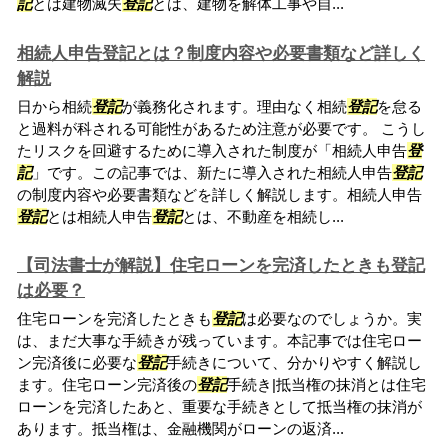
記
とは建物滅失
登記
とは、建物を解体工事や自...
相続人申告登記とは？制度内容や必要書類など詳しく
解説
日から相続
登記
が義務化されます。理由なく相続
登記
を怠る
と過料が科される可能性があるため注意が必要です。 こうし
たリスクを回避するために導入された制度が「相続人申告
登
記
」です。この記事では、新たに導入された相続人申告
登記
の制度内容や必要書類などを詳しく解説します。相続人申告
登記
とは相続人申告
登記
とは、不動産を相続し...
【司法書士が解説】住宅ローンを完済したときも登記
は必要？
住宅ローンを完済したときも
登記
は必要なのでしょうか。実
は、まだ大事な手続きが残っています。本記事では住宅ロー
ン完済後に必要な
登記
手続きについて、分かりやすく解説し
ます。住宅ローン完済後の
登記
手続き|抵当権の抹消とは住宅
ローンを完済したあと、重要な手続きとして抵当権の抹消が
あります。抵当権は、金融機関がローンの返済...