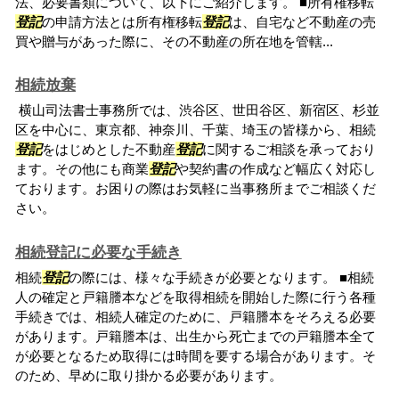
法、必要書類について、以下にご紹介します。 ■所有権移転
登記
の申請方法とは所有権移転
登記
は、自宅など不動産の売
買や贈与があった際に、その不動産の所在地を管轄...
相続放棄
横山司法書士事務所では、渋谷区、世田谷区、新宿区、杉並
区を中心に、東京都、神奈川、千葉、埼玉の皆様から、相続
登記
をはじめとした不動産
登記
に関するご相談を承っており
ます。その他にも商業
登記
や契約書の作成など幅広く対応し
ております。お困りの際はお気軽に当事務所までご相談くだ
さい。
相続登記に必要な手続き
相続
登記
の際には、様々な手続きが必要となります。 ■相続
人の確定と戸籍謄本などを取得相続を開始した際に行う各種
手続きでは、相続人確定のために、戸籍謄本をそろえる必要
があります。戸籍謄本は、出生から死亡までの戸籍謄本全て
が必要となるため取得には時間を要する場合があります。そ
のため、早めに取り掛かる必要があります。