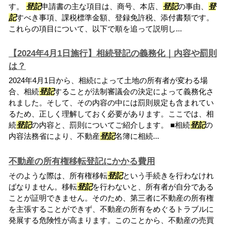
す。
登記
申請書の主な項目は、商号、本店、
登記
の事由、
登
記
すべき事項、課税標準金額、登録免許税、添付書類です。
これらの項目について、以下で順を追って説明し...
【2024年4月1日施行】相続登記の義務化｜内容や罰則
は？
2024年4月1日から、相続によって土地の所有者が変わる場
合、相続
登記
することが法制審議会の決定によって義務化さ
れました。そして、その内容の中には罰則規定も含まれてい
るため、正しく理解しておく必要があります。ここでは、相
続
登記
の内容と、罰則についてご紹介します。 ■相続
登記
の
内容法務省により、不動産
登記
名簿に相続...
不動産の所有権移転登記にかかる費用
そのような際は、所有権移転
登記
という手続きを行わなけれ
ばなりません。移転
登記
を行わないと、所有者が自分である
ことが証明できません。そのため、第三者に不動産の所有権
を主張することができず、不動産の所有をめぐるトラブルに
発展する危険性が高まります。このことから、不動産の売買