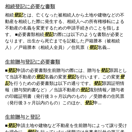
相続登記に必要な書類
相続
登記
とは、亡くなった被相続人から土地や建物などの不
動産を相続した際に発生する、相続人への所有権移転による
不動産の名義を変更するための申請手続きのことを指しま
す。 ■必要書類相続
登記
の際には以下のような書類が必要と
なります。出生から死亡までを記載した戸籍謄本（被相続
人）／戸籍謄本（相続人全員）／住民票（
登記
名義...
生前贈与登記に必要書類
■
登記
申請の必要書類生前贈与の際には、贈与を
登記
原因とし
て当該不動産の
登記
名義の変更
登記
を行います。この変更
登
記
を行うための必要書類は以下の通りです。
登記
原因証明情
報（贈与契約書など）／当該不動産の
登記
識別情報／贈与者
の印鑑証明書（発行後３ヶ月以内のもの）／受贈者の住民票
（発行後３ヶ月以内のもの）このほか、
登記
申...
生前贈与と登記
■
登記
申請土地や建物など不動産を生前贈与によって譲り受け
た場合に、
登記
を行っていない状態では当事者以外の第三者