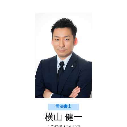
契約書 作成 世田谷区
抵当権 設定 費用
契約書 チェック
相続登記 渋谷区
抹消登記 費用
相続 契約書
建物新築 登記 渋谷区 司法書士
不動産 名義変更 必要書類
商業登記 新宿区
m&a 契約書 作成
不動産登記 渋谷区
契約書の作成 必要
相続登記 杉並区
不動産登記 新宿区
不動産登記 杉並区
相続 新宿区
司法書士
横山 健一
よこやま けんいち