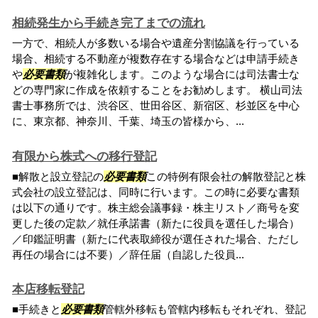
相続発生から手続き完了までの流れ
一方で、相続人が多数いる場合や遺産分割協議を行っている
場合、相続する不動産が複数存在する場合などは申請手続き
や
必要書類
が複雑化します。このような場合には司法書士な
どの専門家に作成を依頼することをお勧めします。 横山司法
書士事務所では、渋谷区、世田谷区、新宿区、杉並区を中心
に、東京都、神奈川、千葉、埼玉の皆様から、...
有限から株式への移行登記
■解散と設立登記の
必要書類
この特例有限会社の解散登記と株
式会社の設立登記は、同時に行います。この時に必要な書類
は以下の通りです。株主総会議事録・株主リスト／商号を変
更した後の定款／就任承諾書（新たに役員を選任した場合）
／印鑑証明書（新たに代表取締役が選任された場合、ただし
再任の場合には不要）／辞任届（自認した役員...
本店移転登記
■手続きと
必要書類
管轄外移転も管轄内移転もそれぞれ、登記