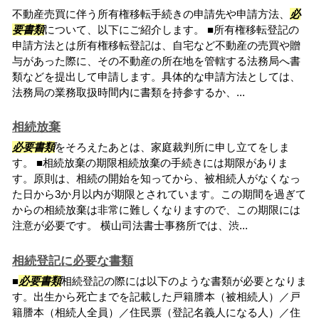
不動産売買に伴う所有権移転手続きの申請先や申請方法、
必
要書類
について、以下にご紹介します。 ■所有権移転登記の
申請方法とは所有権移転登記は、自宅など不動産の売買や贈
与があった際に、その不動産の所在地を管轄する法務局へ書
類などを提出して申請します。具体的な申請方法としては、
法務局の業務取扱時間内に書類を持参するか、...
相続放棄
必要書類
をそろえたあとは、家庭裁判所に申し立てをしま
す。 ■相続放棄の期限相続放棄の手続きには期限がありま
す。原則は、相続の開始を知ってから、被相続人がなくなっ
た日から3か月以内が期限とされています。この期間を過ぎて
からの相続放棄は非常に難しくなりますので、この期限には
注意が必要です。 横山司法書士事務所では、渋...
相続登記に必要な書類
■
必要書類
相続登記の際には以下のような書類が必要となりま
す。出生から死亡までを記載した戸籍謄本（被相続人）／戸
籍謄本（相続人全員）／住民票（登記名義人になる人）／住