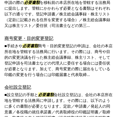
申請の際の
必要書類
を移転前の本店所在地を管轄する法務局
に提出します。管轄にかかわらず必要となる書類はそれぞれ
以下の通りです。登記申請書／株主総会議事録・株主リスト
（定款に記載される住所を変更する場合）／株主総会議事録
又は株主リスト／委任状（司法書士などの第三...
商号変更・目的変更登記
■手続きや
必要書類
商号・目的変更登記の申請は、会社の本店
所在地を管轄する法務局に行います。その際には、商号や目
的の変更決議を行った株主総会議事録、株主リスト、そして
登記申請を司法書士などの代理人に委任する場合には委任状
が必要となります。加えて、商号変更の際に届出をしている
印鑑の変更を行う場合には印鑑届書と代表取締...
会社設立登記
■設立登記の手順と
必要書類
会社設立登記は、会社の本店所在
地を管轄する法務局に申請します。その際には、以下のよう
に多くの書類が必要となります。定款／申請書／発起人の同
意書／各役職の就任承諾書／代表取締役の印鑑証明書／取締