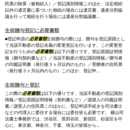
民票の除票（被相続人）／登記識別情報このほか、法定相続
以外の遺言書に基づいた相続の場合には遺言書、遺産分割協
議を行って相続を行う場合には遺産分割協議書...
生前贈与登記に必要書類
■登記申請の
必要書類
生前贈与の際には、贈与を登記原因とし
て当該不動産の登記名義の変更登記を行います。この変更登
記を行うための
必要書類
は以下の通りです。登記原因証明情
報（贈与契約書など）／当該不動産の登記識別情報／贈与者
の印鑑証明書（発行後３ヶ月以内のもの）／受贈者の住民票
（発行後３ヶ月以内のもの）このほか、登記申...
生前贈与と登記
この際の
必要書類
は以下の通りです。当該不動産の登記識別
情報／登記原因証明情報（契約書など）／譲渡人の印鑑証明
書／譲受人の住民票このほかに、登記申請手続きを司法書士
などの代理人に委任する場合には委任状も必要です。 横山司
法書士事務所では、渋谷区、世田谷区、新宿区、杉並区を中
心に、東京都、神奈川、千葉、埼玉の皆様から...