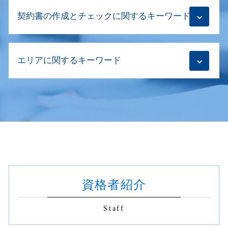
建物区分登記 土地
本店移転登記
相続人申告登記 必要書類
契約書の作成とチェックに関するキーワード
住所変更 登記
会社設立登記 代理人
相続放棄 デメリット
抹消登記手続き
会社設立登記 手順
相続登記 必要書類 法務局 委任状
不動産 所有権移転登記
本店移転登記 必要書類
契約書 リーガルチェック 会社
相続登記 代行
住宅ローン 登記
合同会社 本店移転登記 必要書類
エリアに関するキーワード
契約書のチェック 法務
共有名義 片方 死亡 手続き
不動産売買 代理人
解散登記 必要書類
契約書の作成 どちら
相続放棄手続き 生前
不動産登記 費用 司法書士
商業登記 閲覧
業務委託契約書 リーガルチェック
換価分割 遺産分割協議書
契約書 作成 新宿区
住宅ローン 抵当権
会社設立登記 司法書士
契約書 作成
生前贈与登記 死後に登記申請
抹消登記 新宿区
不動産登記 売買 自分で
自宅 法人登記
不動産 契約書
生前贈与 司法書士
相続 世田谷区
抵当権 設定 登記
解散登記 司法書士
合併 既存契約書
相続登記 義務化 罰則
不動産 名義変更 杉並区
根抵当権 抹消登記 費用
会社設立登記 流れ
商取引 契約書 作成
相続登記義務化
不動産 名義変更 新宿区
土地 所有権移転登記
役員 重任登記 忘れ
契約書の作成 意味
生前贈与 どこに相談
抹消登記 世田谷区
建物表題変更登記 費用
資本金 変更
商取引 契約書 印紙
相続登記 父死亡後母死亡
相続登記 世田谷区
贈与 登記
契約書の作成 印紙
相続登記 売却
資格者紹介
建物新築 登記 世田谷区
抹消登記 必要書類
社名変更 既存契約書
相続登記 義務化 法務省
抹消登記 杉並区
所有権移転登記 費用
売買契約書 リーガルチェック
相続登記 長期間放置
不動産 名義変更 世田谷区
抹消登記 どれくらい
Staff
契約書の作成 依頼
契約書 チェック 渋谷区 司法書士
仮登記 時効
契約書 書き方 見本