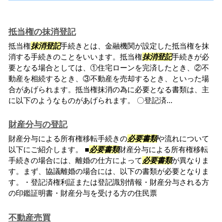
抵当権の抹消登記
抵当権
抹消登記
手続きとは、金融機関が設定した抵当権を抹
消する手続きのことをいいます。抵当権
抹消登記
手続きが必
要となる場合としては、①住宅ローンを完済したとき、②不
動産を相続するとき、③不動産を売却するとき、といった場
合があげられます。抵当権抹消の為に必要となる書類は、主
に以下のようなものがあげられます。 〇登記済...
財産分与の登記
財産分与による所有権移転手続きの
必要書類
や流れについて
以下にご紹介します。 ■
必要書類
財産分与による所有権移転
手続きの場合には、離婚の仕方によって
必要書類
が異なりま
す。まず、協議離婚の場合には、以下の書類が必要となりま
す。・登記済権利証または登記識別情報・財産分与される方
の印鑑証明書・財産分与を受ける方の住民票
不動産売買