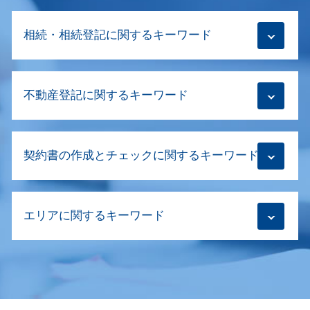
本店移転登記 合同会社
相続・相続登記に関するキーワード
商業登記 必要書類
役員 変更 登記
目的変更登記 司法書士
換価分割 遺産分割協議書
清算結了登記
不動産登記に関するキーワード
相続登記義務化 司法書士
商号変更 登記
相続登記 売却
株式会社 目的変更登記
相続登記 空き家
不動産売買 流れ 司法書士
会社設立登記 期間
相続登記 司法書士
契約書の作成とチェックに関するキーワード
建物新築 登記
目的変更登記 商号変更登記
相続登記 遺産分割協議書 書き方
抹消登記 物件の表示
会社設立登記 代理人
相続登記 代理人 親族
仮登記 時効
登記 申請書 書き方
m&a 契約書 作成
相続登記 注意点
不動産登記 売買 自分で
解散登記 費用
エリアに関するキーワード
不動産 契約書
相続放棄手続き 必要書類
不動産登記
本店移転登記
売買契約書 リーガルチェック
生前贈与 どこに相談
不動産登記 費用 司法書士
役員 重任登記 忘れ
契約書 電子化
遺産分割協議 期限
商業登記 世田谷区
贈与 登記
商業登記
商取引 契約書 印紙
相続登記とは
契約書 作成 渋谷区 司法書士
転抵当権 抹消登記
合併 登記
商取引 契約書 作成
相続登記 必要書類
商業登記 杉並区
抵当権 設定 費用
会社 商号変更 手続き
不動産 名義変更 必要書類
相続放棄手続き 生前