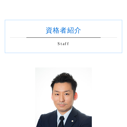
契約書 チェック 新宿区
抹消登記
解散登記 必要書類
契約書の作成 意味
相続登記 電子申請
商業登記 渋谷区
抹消登記 必要書類
移行登記とは
契約書 チェック
相続登記 代理人
商業登記 新宿区
不動産売買 代理人
本店移転登記 必要書類
合併 既存契約書
相続登記 必要書類 法務局 委任状
不動産 名義変更 世田谷区
土地 所有権移転登記
契約書の作成 どちら
相続登記 義務化 法務省
資格者紹介
建物新築 登記 渋谷区
根抵当権 抹消登記 費用
契約書の作成 印紙
生前贈与 司法書士
契約書 チェック 渋谷区
不動産登記 複数
業務委託契約書 リーガルチェック
相続登記義務化 放棄
契約書 作成 杉並区
抹消登記 費用
Staff
リーガルチェック 不動産
不動産 名義変更 新宿区
建物区分登記 土地
社名変更 既存契約書
建物新築 登記 渋谷区 司法書士
建物 抹消登記 必要書類
商取引 契約書
相続登記 新宿区
住所変更 登記
契約書の作成 依頼
抹消登記 世田谷区
契約書 作成
契約書 チェック 世田谷区
契約書の作成 司法書士
相続 杉並区
相続 契約書
相続登記 渋谷区
不動産 名義変更 渋谷区
建物新築 登記 世田谷区
抹消登記 渋谷区 司法書士